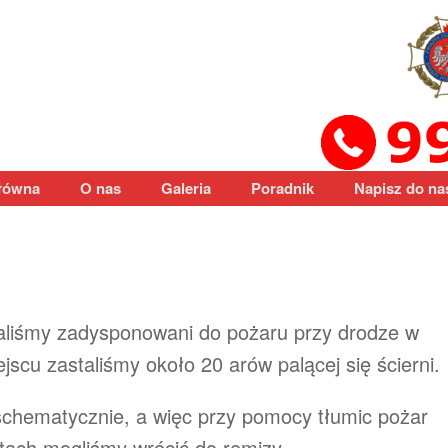
łówna
O nas
Galeria
Poradnik
Napisz do na
staliśmy zadysponowani do pożaru przy drodze w
jscu zastaliśmy około 20 arów palącej się ścierni.
 schematycznie, a więc przy pomocy tłumic pożar
tach mogliśmy wrócić do remizy.