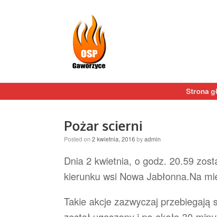
Strona g
Pożar scierni
Posted on
2 kwietnia, 2016
by
admin
Dnia 2 kwietnia, o godz. 20.59 zo
kierunku wsi Nowa Jabłonna.
Na mie
Takie akcje zazwyczaj przebiegają
został ugaszony i po około 30 minu