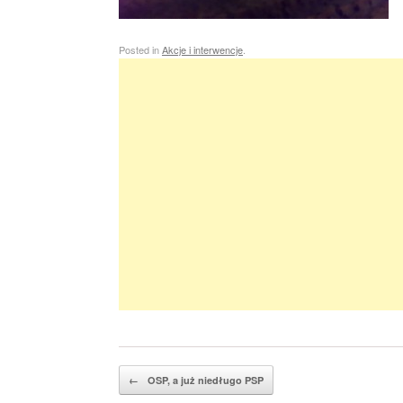
Posted in
Akcje i interwencje
.
Post navigation
←
OSP, a już niedługo PSP