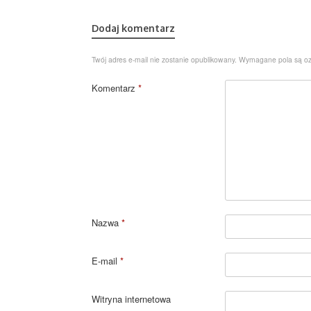
Dodaj komentarz
Twój adres e-mail nie zostanie opublikowany.
Wymagane pola są o
Komentarz
*
Nazwa
*
E-mail
*
Witryna internetowa