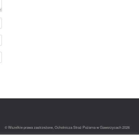
© Wszelkie prawa zastrzeżone, Ochotnicza Straż Pożarna w Gaworzycach 2026