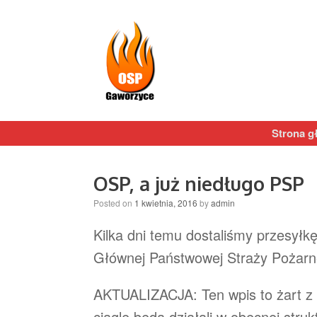
Strona g
OSP, a już niedługo PSP
Posted on
1 kwietnia, 2016
by
admin
Kilka dni temu dostaliśmy przesył
Głównej Państwowej Straży Pożarn
AKTUALIZACJA: Ten wpis to żart z 
ciągle będą działali w obecnej str