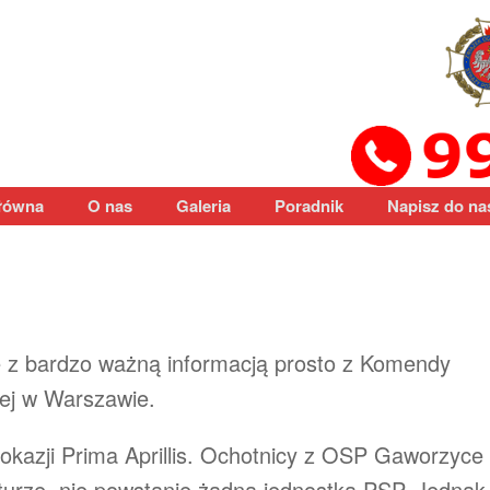
łówna
O nas
Galeria
Poradnik
Napisz do na
kę z bardzo ważną informacją prosto z Komendy
ej w Warszawie.
okazji Prima Aprillis. Ochotnicy z OSP Gaworzyce
ukturze, nie powstanie żadna jednostka PSP. Jednak