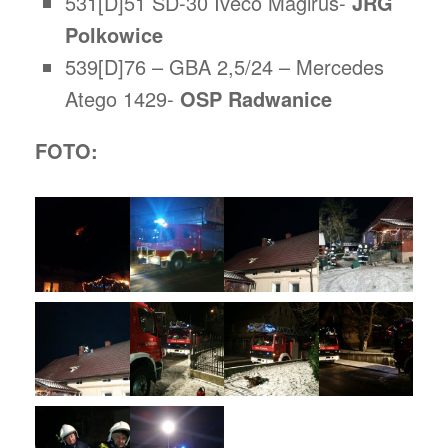
531[D]51 SD-30 Iveco Magirus-
JRG
Polkowice
539[D]76 – GBA 2,5/24 – Mercedes
Atego 1429-
OSP Radwanice
FOTO: