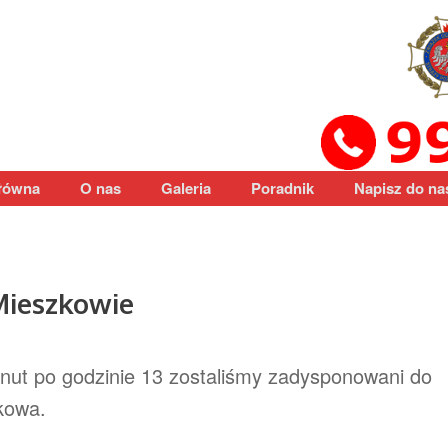
łówna
O nas
Galeria
Poradnik
Napisz do na
Mieszkowie
nut po godzinie 13 zostaliśmy zadysponowani do
kowa.