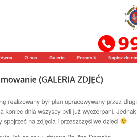
łówna
O nas
Galeria
Poradnik
Napisz do na
sumowanie (GALERIA ZDJĘĆ)
inę realizowany był plan opracowywany przez długi
na koniec dnia wszyscy byli już wyczerpani. Jednak
 spojrzeć na zdjęcia i przeszczęśliwe dzieci
była, jak co roku, druhna Paulina Demska.