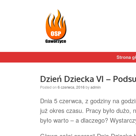
Strona g
Dzień Dziecka VI – Pod
Posted on
6 czerwca, 2016
by
admin
Dnia 5 czerwca, z godziny na godz
już okres czasu. Pracy było dużo, 
było warto – a dlaczego? Wystarczy
Głową całej operacji Dnia Dziecka 