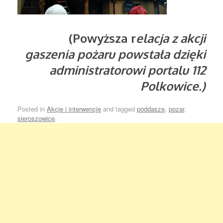
(Powyższa r
elacja z akcji
gaszenia pożaru powstała dzięki
administratorowi portalu 112
Polkowice.)
Posted in
Akcje i interwencje
and tagged
poddasze
,
pozar
,
sieroszowice
.