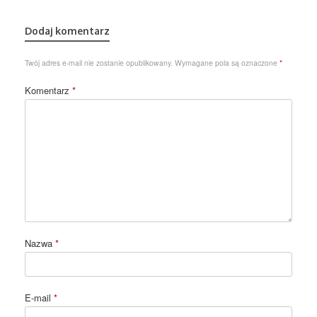
Dodaj komentarz
Twój adres e-mail nie zostanie opublikowany.
Wymagane pola są oznaczone
*
Komentarz
*
Nazwa
*
E-mail
*