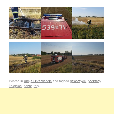
Posted in
Akcje i interwencje
and tagged
gaworzyce
,
podkłady
kolejowe
,
pozar
,
tory
.