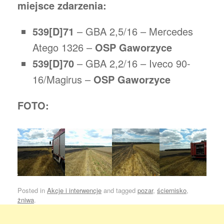
miejsce zdarzenia:
539[D]71
– GBA 2,5/16 – Mercedes
Atego 1326 –
OSP Gaworzyce
539[D]70
– GBA 2,2/16 – Iveco 90-
16/Magirus –
OSP Gaworzyce
FOTO:
Posted in
Akcje i interwencje
and tagged
pozar
,
ściernisko
,
żniwa
.