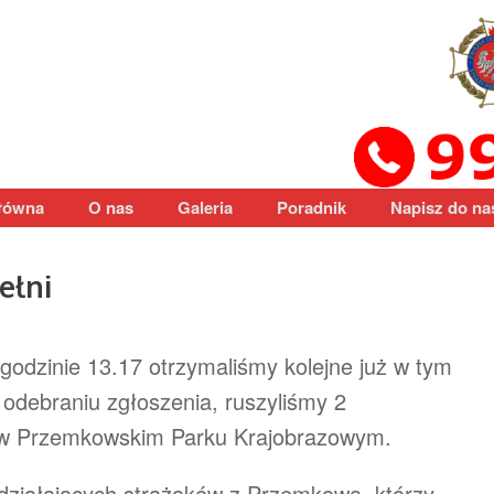
łówna
O nas
Galeria
Poradnik
Napisz do na
ełni
godzinie 13.17 otrzymaliśmy kolejne już w tym
 odebraniu zgłoszenia, ruszyliśmy 2
 w Przemkowskim Parku Krajobrazowym.
 działających strażaków z Przemkowa, którzy