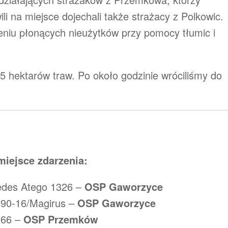
li na miejsce dojechali także strażacy z Polkowic.
niu płonących nieużytków przy pomocy tłumic i
 hektarów traw. Po około godzinie wróciliśmy do
miejsce zdarzenia:
edes Atego 1326 –
OSP Gaworzyce
 90-16/Magirus –
OSP Gaworzyce
266 –
OSP Przemków