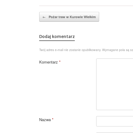
Post navigation
←
Pożar traw w Kurowie Wielkim
Dodaj komentarz
Twój adres e-mail nie zostanie opublikowany.
Wymagane pola są o
Komentarz
*
Nazwa
*