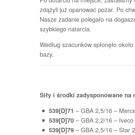
zdążyli już opanować pożar. Po chwi
Nasze zadanie polegało na dogasze
szybkiego natarcia.
Według szacunków spłonęło około 5
bazy.
Siły i środki zadysponowane na 
539[D]71
– GBA 2,5/16 – Merc
539[D]70
– GBA 2,2/16 – Iveco
539[D]79
– GBA 2,5/16 – Star 