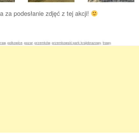
za podesłanie zdjęć z tej akcji!
traw
,
polkowice
,
pozar
,
przemków
,
przemkowski park krajobrazowy
,
trawy
.