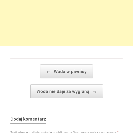
Post navigation
←
Woda w piwnicy
Woda nie daje za wygraną
→
Dodaj komentarz
Twój adres e-mail nie zostanie opublikowany.
Wymagane pola są oznaczone
*