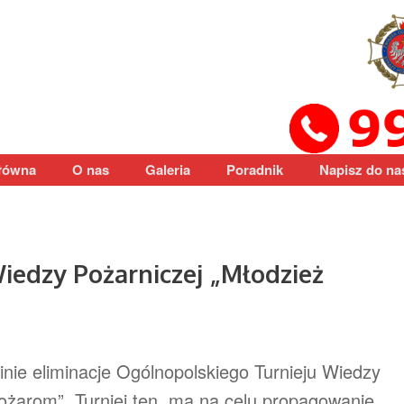
łówna
O nas
Galeria
Poradnik
Napisz do na
iedzy Pożarniczej „Młodzież
inie eliminacje Ogólnopolskiego Turnieju Wiedzy
ożarom”. Turniej ten, ma na celu propagowanie